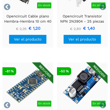


En stock
En stock
Opencircuit Cable plano
Opencircuit Transistor
Hembra-Hembra 10 cm 40
NPN 2N3904 - 25 piezas
piezas
€ 1,20
€ 1,40
€ 2,35
€ 2,80
Ver el producto
Ver el producto
REDUCIDO
REDUCIDO
-81 %
-50 %


En stock
En stock