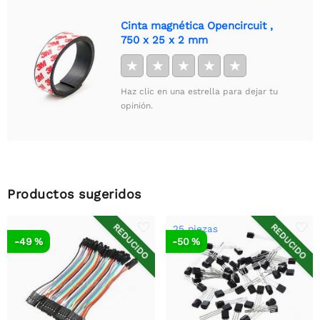
Cinta magnética Opencircuit ,
750 x 25 x 2 mm
★
★
★
★
★
Haz clic en una estrella para dejar tu
opinión.
Productos sugeridos
REDUCIDO
REDUCIDO
25 piezas
-49 %
-50 %