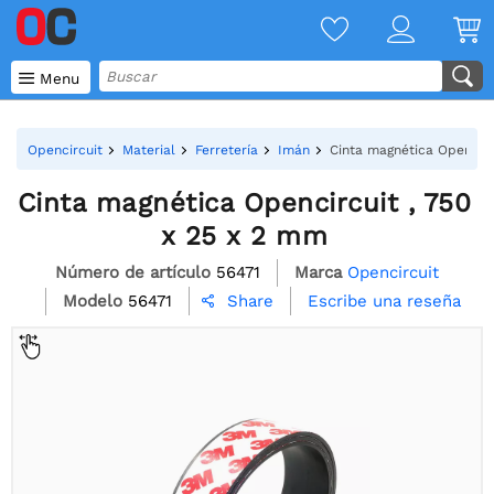

Menu
Opencircuit
Material
Ferretería
Imán
Cinta magnética Opencirc
Cinta magnética Opencircuit , 750
x 25 x 2 mm
Número de artículo
56471
Marca
Opencircuit
Modelo
56471
Escribe una reseña
Share
