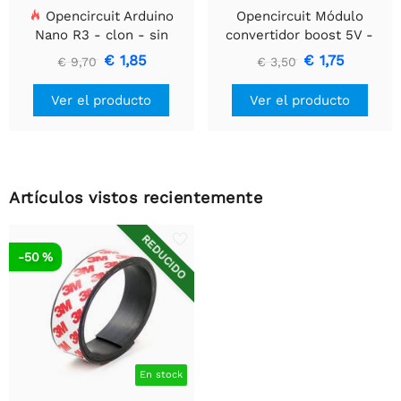
Opencircuit Arduino
Opencircuit Módulo
Nano R3 - clon - sin
convertidor boost 5V -
encabezados
35V XL6009
€ 1,85
€ 1,75
€ 9,70
€ 3,50
Ver el producto
Ver el producto
Artículos vistos recientemente
REDUCIDO
-50 %
En stock