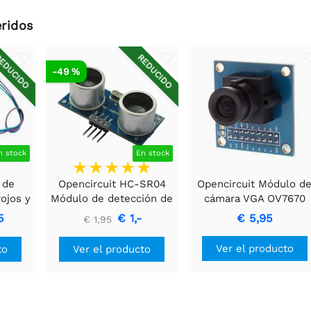
ridos
EDUCIDO
REDUCIDO
-49 %
n stock
En stock
 de
Opencircuit HC-SR04
Opencircuit Módulo d
rojos y
Módulo de detección de
cámara VGA OV7670
cia.
distancia ultrasónica
300KP
5
€ 1,-
€ 5,95
€ 1,95
Ver el producto
to
Ver el producto