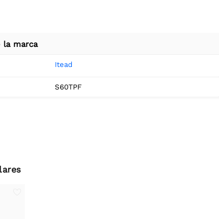
 la marca
Itead
S60TPF
lares