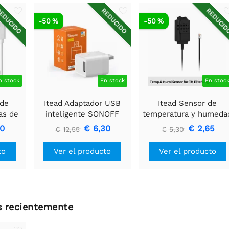
EDUCIDO
REDUCIDO
REDUCI
-50 %
-50 %
n stock
En stock
En stoc
 de
Itead Adaptador USB
Itead Sensor de
as de
inteligente SONOFF
temperatura y humeda
c200
Micro Zigbee
SONOFF THS01 con
50
€ 6,30
€ 2,65
€ 12,55
€ 5,30
conector RJ9
to
Ver el producto
Ver el producto
os recientemente