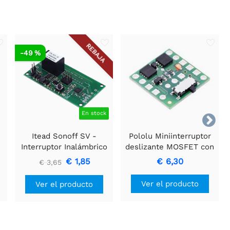
REBAJA
-49 %
En stock

e
Itead Sonoff SV -
Pololu Miniinterruptor
Interruptor Inalámbrico
deslizante MOSFET con
WiFi de Voltaje Seguro
protección de voltaje
€ 1,85
€ 6,30
€ 3,65
inverso, LV
Ver el producto
Ver el producto