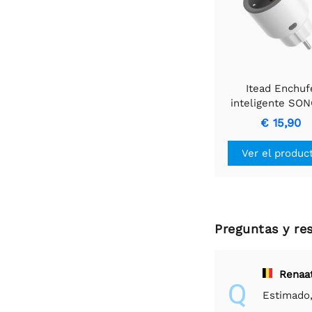
Itead Enchuf
inteligente SO
iPlug Zigbee S6
€ 15,90
con monitorizaci
energía y router 
Ver el produc
- Tipo E/F
Preguntas y re
Renaa
Q
Estimado,