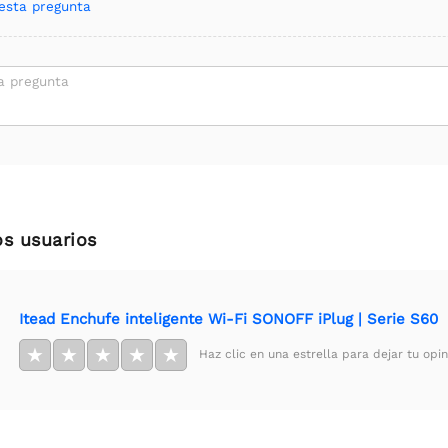
esta pregunta
a pregunta
os usuarios
Itead Enchufe inteligente Wi-Fi SONOFF iPlug | Serie S60
★
★
★
★
★
Haz clic en una estrella para dejar tu opin