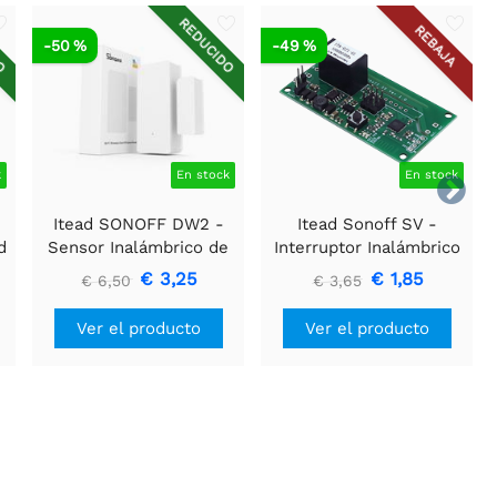
DO
REDUCIDO
REBAJA
-50 %
-49 %
k
En stock
En stock

Itead SONOFF DW2 -
Itead Sonoff SV -
d
Sensor Inalámbrico de
Interruptor Inalámbrico
Puerta/Ventana Wi-Fi
WiFi de Voltaje Seguro
€ 3,25
€ 1,85
€ 6,50
€ 3,65
Ver el producto
Ver el producto