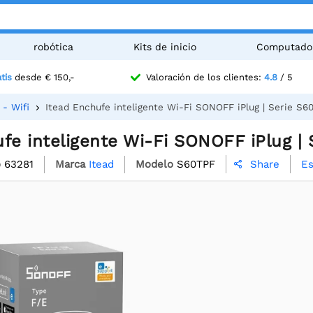
robótica
Kits de inicio
Computado
tis
desde € 150,-
Valoración de los clientes:
4.8
/ 5
 - Wifi
Itead Enchufe inteligente Wi-Fi SONOFF iPlug | Serie S6
fe inteligente Wi-Fi SONOFF iPlug | 
o
63281
Marca
Itead
Modelo
S60TPF
Es
Share
