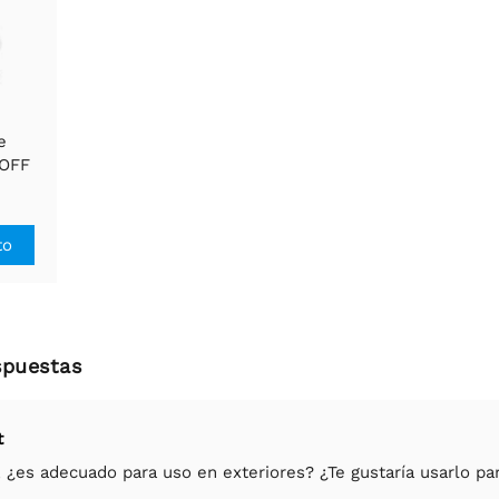
e
NOFF
0ZB -
ón de
Zigbee
to
spuestas
t
 ¿es adecuado para uso en exteriores? ¿Te gustaría usarlo par