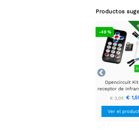
Productos suge
R
-49 %
E

Opencircuit Kit
receptor de infrar
mando a distan
€ 1,5
€ 3,05
Ver el produc