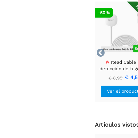
R
-50 %
E

Itead Cable
detección de fug
agua Sonoff Wld
€ 4,
€ 8,95
Ver el produc
Artículos vist