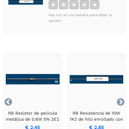
★
★
★
★
★
Haz clic en una estrella para dejar tu
opinión.


RB Resistor de película
RB Resistencia de 10W
metálica de 0.6W 5% 2E2
1K2 de hilo enrollado con
- Resistor de precisión
carcasa de cerámica.
€ 2,45
€ 2,85