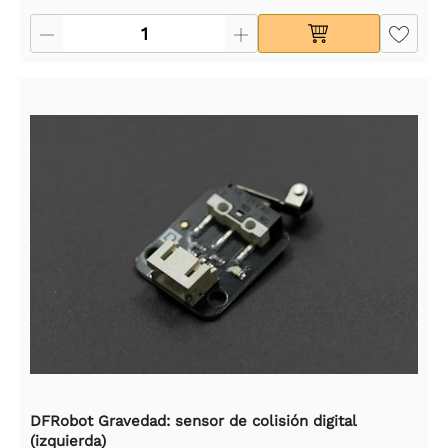
DFRobot Gravedad: sensor de colisión digital
(izquierda)