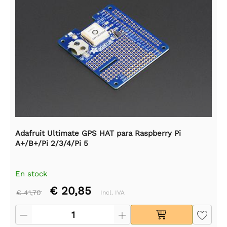
Adafruit Ultimate GPS HAT para Raspberry Pi
A+/B+/Pi 2/3/4/Pi 5
En stock
€ 20,85
€ 41,70
Incl. IVA