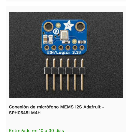
Conexión de micrófono MEMS I2S Adafruit -
SPH0645LM4H
Entregado en 10 a 30 días