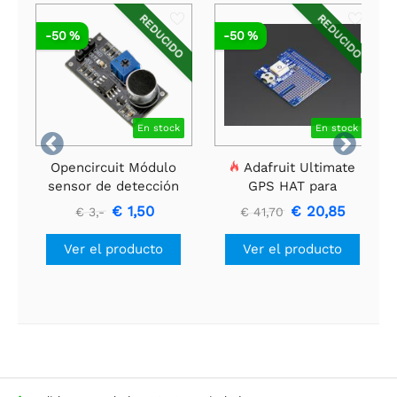
REDUCIDO
REDUCIDO
-50 %
-50 %
En stock
En stock


Opencircuit Módulo
Adafruit Ultimate
sensor de detección
GPS HAT para
de sonido
Raspberry Pi A+/B+/Pi
€ 1,50
€ 20,85
€ 3,-
€ 41,70
2/3/4/Pi 5
Ver el producto
Ver el producto