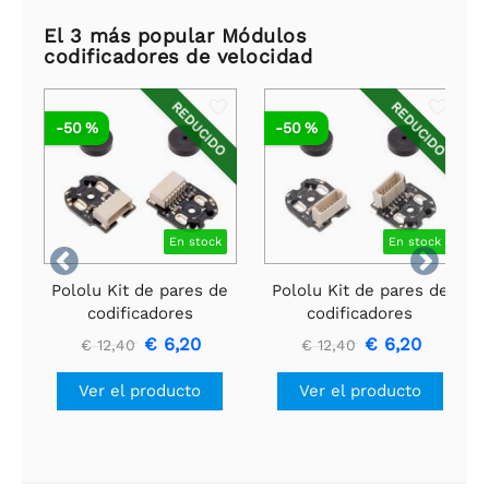
El 3 más popular Módulos
codificadores de velocidad
REDUCIDO
REDUCIDO
-50 %
-50 %
En stock
En stock


Pololu Kit de pares de
Pololu Kit de pares de
codificadores
codificadores
magnéticos con
magnéticos con
€ 6,20
€ 6,20
€ 12,40
€ 12,40
conector de entrada
conector de entrada
lateral para
superior para
Ver el producto
Ver el producto
micromotorreductores
micromotorreductores
de metal, 12 CPR, 2,7-
de metal, 12 CPR, 2,7-
18 V
18 V