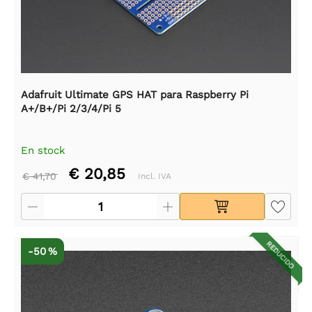
Adafruit Ultimate GPS HAT para Raspberry Pi
A+/B+/Pi 2/3/4/Pi 5
En stock
€ 20,85
€ 41,70
Incl. IVA
REDUCIDO
-50 %