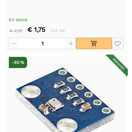
En stock
€ 1,75
€ 3,50
Incl. IVA
REDUCIDO
-50 %