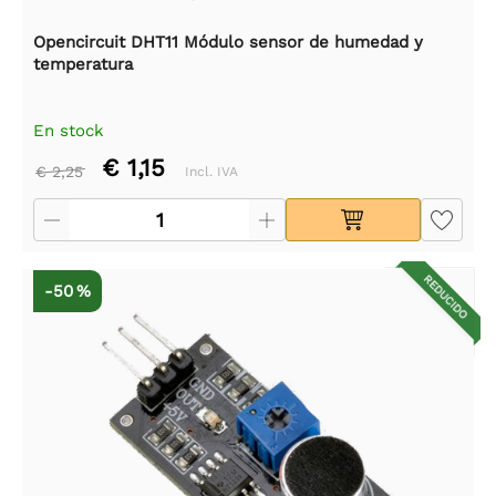
Opencircuit DHT11 Módulo sensor de humedad y
temperatura
En stock
€ 1,15
€ 2,25
Incl. IVA
REDUCIDO
-50 %