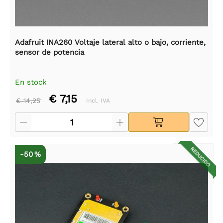
Adafruit INA260 Voltaje lateral alto o bajo, corriente,
sensor de potencia
En stock
€ 7,15
€ 14,25
Incl. IVA
REDUCIDO
-50 %