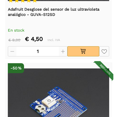
Adafruit Desglose del sensor de luz ultravioleta
analógico - GUVA-S12SD
En stock
€ 4,50
€ 9,00
Incl. IVA
REDUCIDO
-50 %