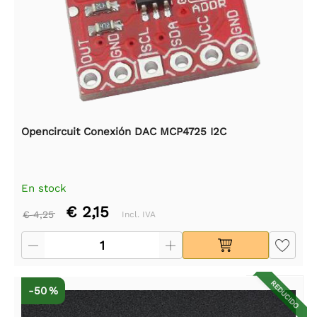
Opencircuit Conexión DAC MCP4725 I2C
En stock
€ 2,15
€ 4,25
Incl. IVA
REDUCIDO
-50 %