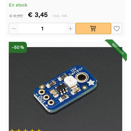
En stock
€ 3,45
€ 6,90
Incl. IVA
REDUCIDO
-50 %