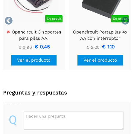


En stock
En stock
Opencircuit 3 soportes
Opencircuit Portapilas 4x
para pilas AA.
AA con interruptor
€ 0,45
€ 1,10
€ 0,90
€ 2,20
Ver el producto
Ver el producto
Preguntas y respuestas
Q
Hacer una pregunta