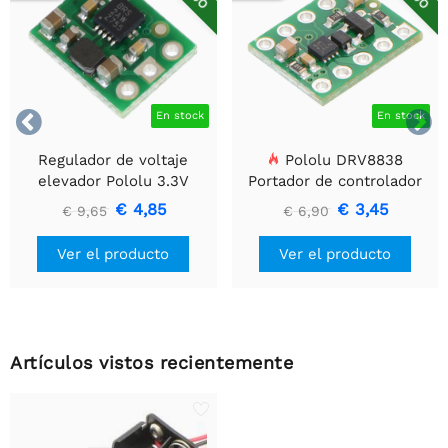


En stock
En stock
Regulador de voltaje
Pololu DRV8838
elevador Pololu 3.3V
Portador de controlador
U1V10F3
de motor DC cepillado
€ 4,85
€ 3,45
€ 9,65
€ 6,90
simple
Ver el producto
Ver el producto
Artículos vistos recientemente