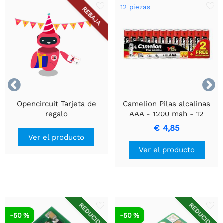
12 piezas
REBAJA


Opencircuit Tarjeta de
Camelion Pilas alcalinas
regalo
AAA - 1200 mah - 12
piezas
€ 4,85
Ver el producto
Ver el producto
REDUCIDO
REDUCIDO
-50 %
-50 %