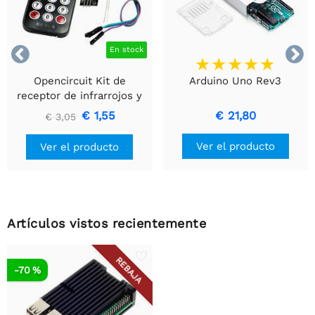


En stock
Opencircuit Kit de
Arduino Uno Rev3
receptor de infrarrojos y
mando a distancia.
€ 1,55
€ 21,80
€ 3,05
Ver el producto
Ver el producto
Artículos vistos recientemente
REBAJA
-70 %