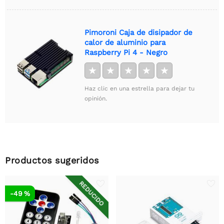
Pimoroni Caja de disipador de
calor de aluminio para
Raspberry Pi 4 - Negro
★
★
★
★
★
Haz clic en una estrella para dejar tu
opinión.
Productos sugeridos
REDUCIDO
-49 %