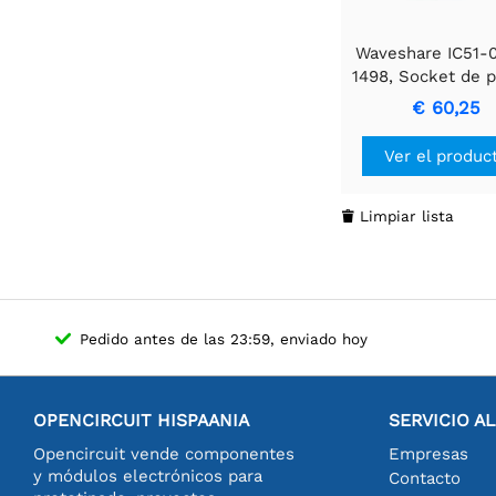
Waveshare IC51-
1498, Socket de 
y quema
€ 60,25
Ver el produc
Limpiar lista

Pedido antes de las 23:59, enviado hoy
OPENCIRCUIT HISPAANIA
SERVICIO A
Opencircuit vende componentes
Empresas
y módulos electrónicos para
Contacto