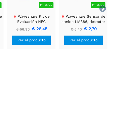
k
En stock
En stock

e
Waveshare Kit de
Waveshare Sensor de
Evaluación NFC
sonido LM386, detector
1
ST25R3911B, Lector NFC
de sonido, compatible
€ 28,45
€ 2,70
€ 56,90
€ 5,40
+ Tarjeta TF + Cable
con Arduino.
USB
Ver el producto
Ver el producto