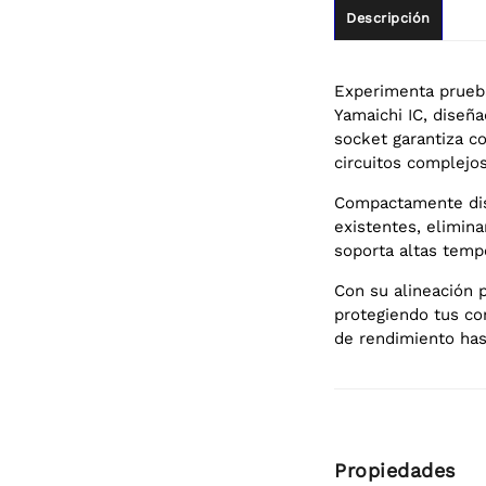
Descripción
Experimenta prueba
Yamaichi IC, dise
socket garantiza c
circuitos complejos
Compactamente dise
existentes, elimin
soporta altas temp
Con su alineación p
protegiendo tus co
de rendimiento hast
Propiedades