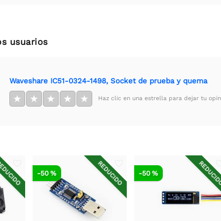
os usuarios
Waveshare IC51-0324-1498, Socket de prueba y quema
★
★
★
★
★
Haz clic en una estrella para dejar tu opin
EDUCIDO
REDUCIDO
REDUCI
-50 %
-50 %