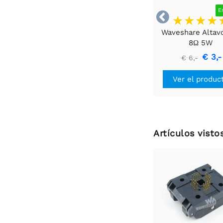
E

Waveshare Altav
8Ω 5W
€ 3,-
€ 6,-
Ver el produc
Artículos vist