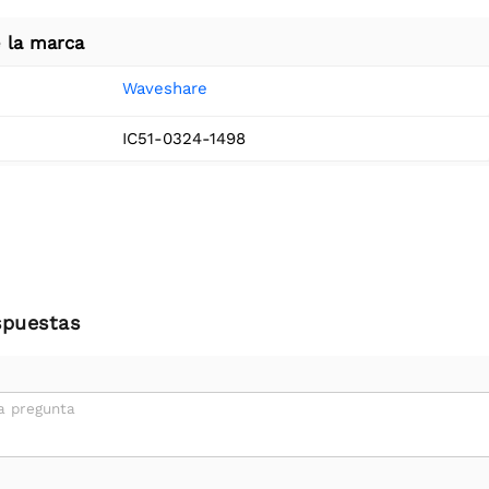
 la marca
Waveshare
IC51-0324-1498
spuestas
a pregunta