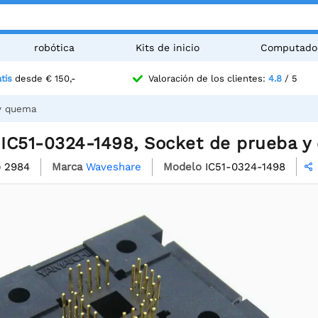
robótica
Kits de inicio
Computado
tis
desde € 150,-
Valoración de los clientes:
4.8
/ 5
 y quema
IC51-0324-1498, Socket de prueba 
o
2984
Marca
Waveshare
Modelo
IC51-0324-1498
