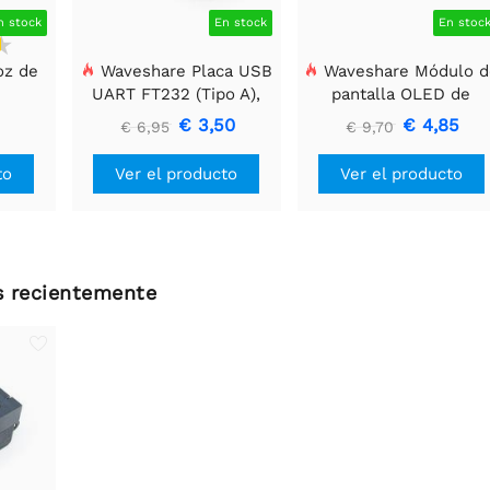
n stock
En stock
En stoc
oz de
Waveshare Placa USB
Waveshare Módulo d
UART FT232 (Tipo A),
pantalla OLED de
Módulo de
128x32, General de 0.9
€ 3,50
€ 4,85
€ 6,95
€ 9,70
Comunicación USB a
pulgadas.
TTL (UART)
to
Ver el producto
Ver el producto
os recientemente