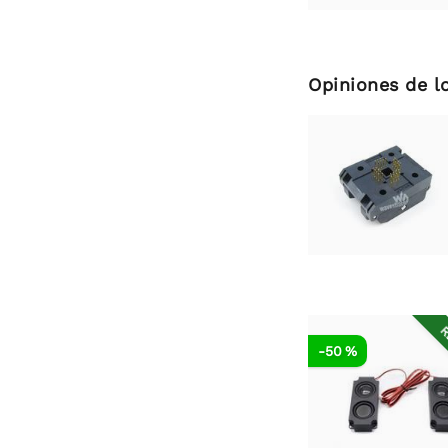
Opiniones de l
R
-50 %