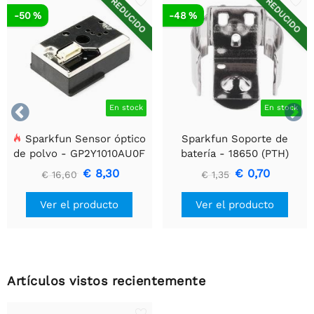
REDUCIDO
REDUCIDO
-50 %
-48 %


En stock
En stock
Sparkfun Sensor óptico
Sparkfun Soporte de
de polvo - GP2Y1010AU0F
batería - 18650 (PTH)
€ 8,30
€ 0,70
€ 16,60
€ 1,35
Ver el producto
Ver el producto
Artículos vistos recientemente