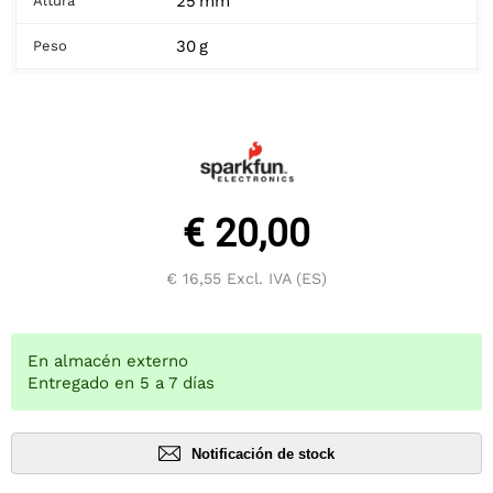
25 mm
Altura
30 g
Peso
€ 20,00
€ 16,55
Excl. IVA (ES)
En almacén externo
Entregado en 5 a 7 días
Notificación de stock