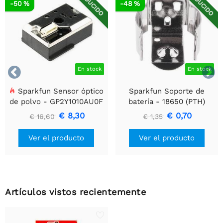
REDUCIDO
REDUCIDO
-50 %
-48 %


En stock
En stock
Sparkfun Sensor óptico
Sparkfun Soporte de
de polvo - GP2Y1010AU0F
batería - 18650 (PTH)
€ 8,30
€ 0,70
€ 16,60
€ 1,35
Ver el producto
Ver el producto
Artículos vistos recientemente