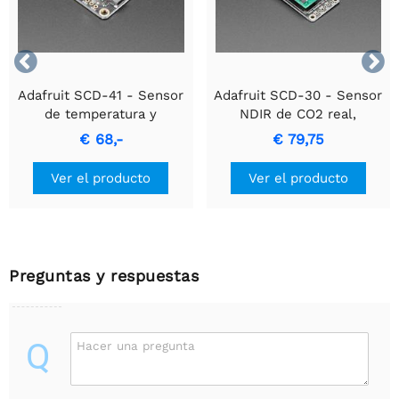


Adafruit SCD-41 - Sensor
Adafruit SCD-30 - Sensor
de temperatura y
NDIR de CO2 real,
humedad de CO2 real
temperatura y humedad
€ 68,-
€ 79,75
Ver el producto
Ver el producto
Preguntas y respuestas
Q
Hacer una pregunta