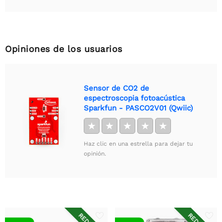
Opiniones de los usuarios
Sensor de CO2 de
espectroscopia fotoacústica
Sparkfun - PASCO2V01 (Qwiic)
★
★
★
★
★
Haz clic en una estrella para dejar tu
opinión.