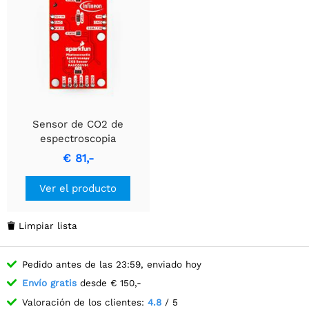
Sensor de CO2 de
espectroscopia
fotoacústica Sparkfun -
€ 81,-
PASCO2V01 (Qwiic)
Ver el producto
Limpiar lista

Pedido antes de las 23:59, enviado hoy
Envío gratis
desde € 150,-
Valoración de los clientes:
4.8
/ 5