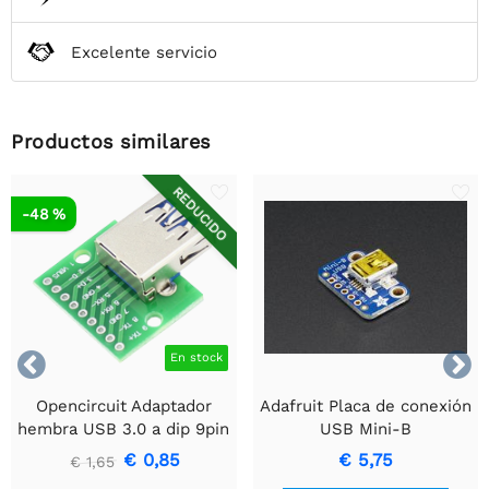
Excelente servicio
Productos similares
REDUCIDO
-48 %


En stock
Opencircuit Adaptador
Adafruit Placa de conexión
hembra USB 3.0 a dip 9pin
USB Mini-B
€ 0,85
€ 5,75
€ 1,65