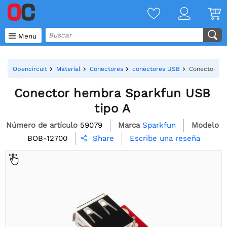

Menu
Opencircuit
Material
Conectores
conectores USB
Conector he
Conector hembra Sparkfun USB
tipo A
Número de artículo
59079
Marca
Sparkfun
Modelo
BOB-12700
Escribe una reseña
Share
