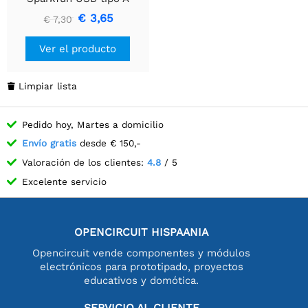
€ 3,65
€ 7,30
Ver el producto
Limpiar lista

Pedido hoy, Martes a domicilio
Envío gratis
desde € 150,-
Valoración de los clientes:
4.8
/ 5
Excelente servicio
OPENCIRCUIT HISPAANIA
Opencircuit vende componentes y módulos
electrónicos para prototipado, proyectos
educativos y domótica.
SERVICIO AL CLIENTE