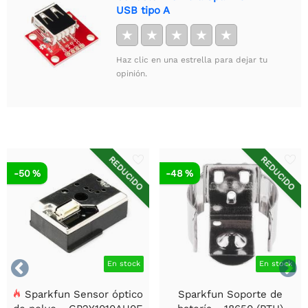
USB tipo A
★
★
★
★
★
Haz clic en una estrella para dejar tu
opinión.
REDUCIDO
REDUCIDO
-50 %
-48 %


En stock
En stock
Sparkfun Sensor óptico
Sparkfun Soporte de