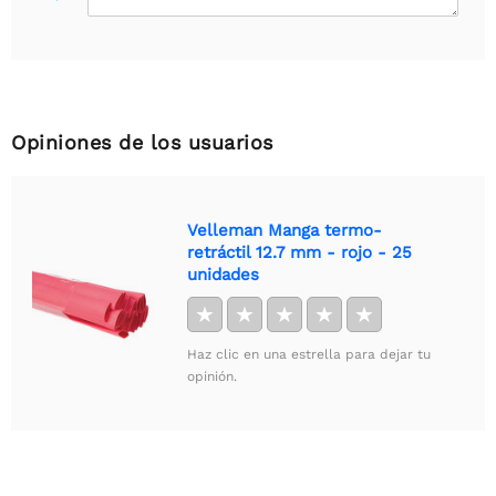
Opiniones de los usuarios
Velleman Manga termo-
retráctil 12.7 mm - rojo - 25
unidades
★
★
★
★
★
Haz clic en una estrella para dejar tu
opinión.