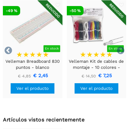
REDUCIDO
REDUCIDO
-49 %
-50 %


En stock
En stock
Velleman Breadboard 830
Velleman Kit de cables de
puntos - blanco
montaje - 10 colores -
60m - multinúcleo
€ 2,45
€ 7,25
€ 4,85
€ 14,50
Ver el producto
Ver el producto
Artículos vistos recientemente