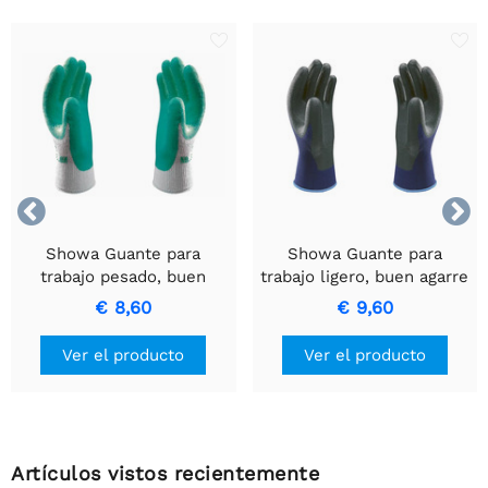


Showa Guante para
Showa Guante para
trabajo pesado, buen
trabajo ligero, buen agarre
agarre - talla 9/L
- talla 7/M
€ 8,60
€ 9,60
Ver el producto
Ver el producto
Artículos vistos recientemente