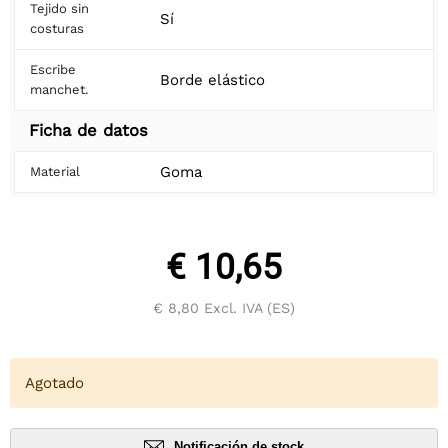
Tejido sin
Sí
costuras
Escribe
Borde elástico
manchet.
Ficha de datos
Goma
Material
€ 10,65
€ 8,80
Excl. IVA (ES)
Agotado
Notificación de stock