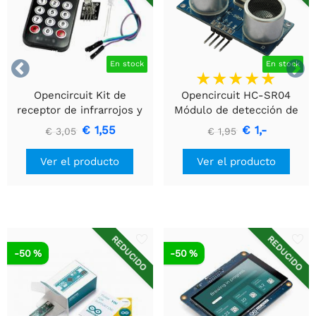


En stock
En stock
Opencircuit Kit de
Opencircuit HC-SR04
receptor de infrarrojos y
Módulo de detección de
mando a distancia.
distancia ultrasónica
€ 1,55
€ 1,-
€ 3,05
€ 1,95
Ver el producto
Ver el producto
REDUCIDO
REDUCIDO
-50 %
-50 %