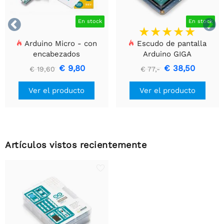


En stock
En stock
Arduino Micro - con
Escudo de pantalla
encabezados
Arduino GIGA
€ 9,80
€ 38,50
€ 19,60
€ 77,-
Ver el producto
Ver el producto
Artículos vistos recientemente