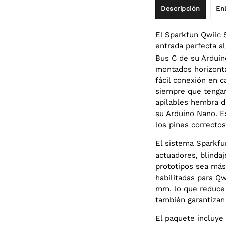
Descripción
En
El Sparkfun Qwiic 
entrada perfecta a
Bus C de su Arduin
montados horizonta
fácil conexión en c
siempre que tengan
apilables hembra de
su Arduino Nano. E
los pines correctos
El sistema Sparkfu
actuadores, blinda
prototipos sea más
habilitadas para Q
mm, lo que reduce 
también garantizan
El paquete incluye