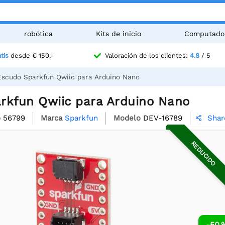
robótica
Kits de inicio
Computado
tis
desde € 150,-
Valoración de los clientes:
4.8
/ 5
Escudo Sparkfun Qwiic para Arduino Nano
rkfun Qwiic para Arduino Nano
o
56799
Marca
Sparkfun
Modelo
DEV-16789
Shar

REDUCIDO
-50 