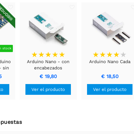
EDUCIDO
n stock
duino
Arduino Nano - con
Arduino Nano Cada
- sin
encabezados
s
5
€ 19,80
€ 18,50
Ver el producto
Ver el producto
to
spuestas