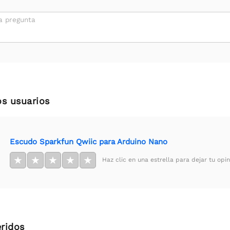
a pregunta
os usuarios
Escudo Sparkfun Qwiic para Arduino Nano
★
★
★
★
★
Haz clic en una estrella para dejar tu opin
ridos