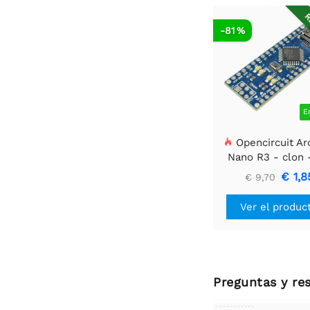
R
-81 %
E
Opencircuit Ar
Nano R3 - clon 
encabezado
€ 1,8
€ 9,70
Ver el produc
Preguntas y re