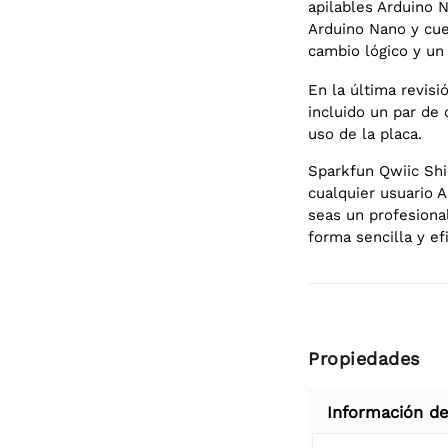
apilables Arduino 
Arduino Nano y cue
cambio lógico y un
En la última revis
incluido un par de 
uso de la placa.
Sparkfun Qwiic Shi
cualquier usuario 
seas un profesiona
forma sencilla y ef
Propiedades
Información de