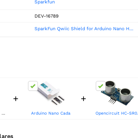
Sparkfun
DEV-16789
SparkFun Qwiic Shield for Arduino Nano Hookup Guide - learn.sparkfun.com
+
+
no
Arduino Nano Cada
Opencircuit HC-S
lares