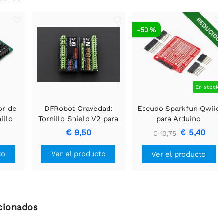
REDUCI
-50 %
En stoc
or de
DFRobot Gravedad:
Escudo Sparkfun Qwii
illo
Tornillo Shield V2 para
para Arduino
Arduino
€ 9,50
€ 5,40
€ 10,75
to
Ver el producto
Ver el producto
cionados