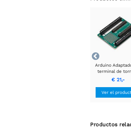

Arduino Adaptad
terminal de torn
nano
€ 21,-
Ver el produc
Productos rela