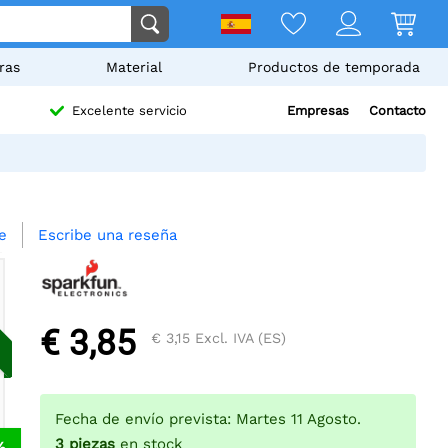
ras
Material
Productos de temporada
Empresas
Contacto
Excelente servicio
Escribe una reseña
e
€ 3,85
€ 3,15
Excl. IVA (ES)
Fecha de envío prevista: Martes 11 Agosto.
3
piezas
en stock
%