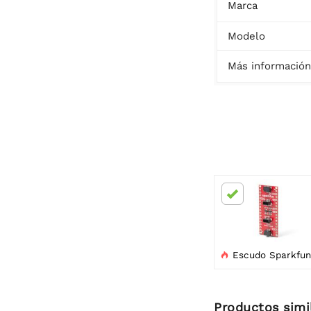
Marca
Modelo
Más información
Escudo Sparkfun Qwiic para Arduino Na

Productos simi