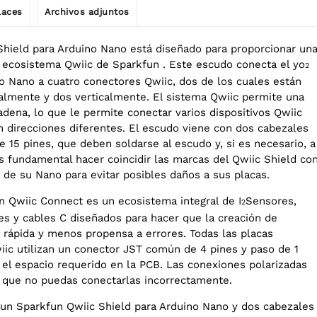
laces
Archivos adjuntos
Shield para Arduino Nano está diseñado para proporcionar un
l ecosistema Qwiic de Sparkfun . Este escudo conecta el yo
2
o Nano a cuatro conectores Qwiic, dos de los cuales están
lmente y dos verticalmente. El sistema Qwiic permite una
adena, lo que le permite conectar varios dispositivos Qwiic
 direcciones diferentes. El escudo viene con dos cabezales
 15 pines, que deben soldarse al escudo y, si es necesario, a
s fundamental hacer coincidir las marcas del Qwiic Shield co
 de su Nano para evitar posibles daños a sus placas.
n Qwiic Connect es un ecosistema integral de I
Sensores,
2
jes y cables C diseñados para hacer que la creación de
 rápida y menos propensa a errores. Todas las placas
wiic utilizan un conector JST común de 4 pines y paso de 1
el espacio requerido en la PCB. Las conexiones polarizadas
 que no puedas conectarlas incorrectamente.
 un Sparkfun Qwiic Shield para Arduino Nano y dos cabezales