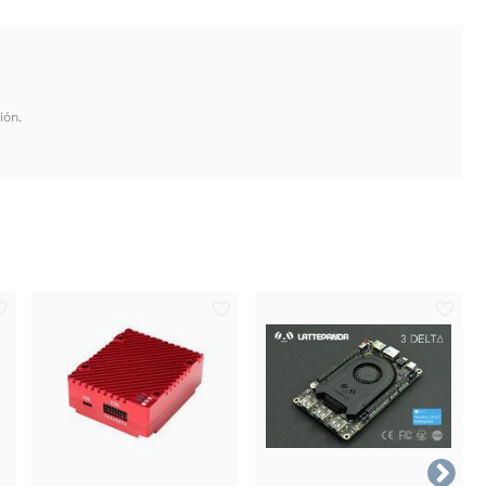
ión.
