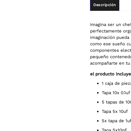
Descripción
Imagina ser un che
perfectamente organ
imaginación pueda c
como ese sueño cul
componentes electró
pequeño contenedor,
acompañarte en tu 
el producto incluye
1 caja de pie
tapa 10x 0.1uf
5 tapas de 10
tapa 5x 10uf
5x tapa de 1u
tapa 5x10nF