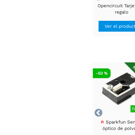
Opencircuit Tarje
regalo
Ver el produc
R
-50 %
E

Sparkfun Sen
óptico de polv
GP2Y1010AU0