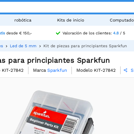
robótica
Kits de inicio
Computado
tis
desde € 150,-
Valoración de los clientes:
4.8
/ 5
es
Led de 5 mm
Kit de piezas para principiantes Sparkfun
as para principiantes Sparkfun
o
KIT-27842
Marca
Sparkfun
Modelo
KIT-27842
S
