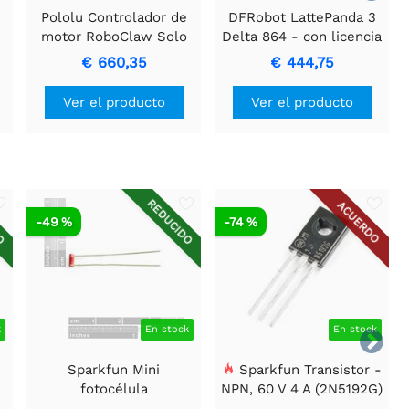
Pololu Controlador de
DFRobot LattePanda 3
motor RoboClaw Solo
Delta 864 - con licencia
300A, 60 VCC
Win10 Enterprise
€ 660,35
€ 444,75
(8GB/64GB)
Ver el producto
Ver el producto
DO
REDUCIDO
ACUERDO
-49 %
-74 %
k
En stock
En stock

Sparkfun Mini
Sparkfun Transistor -
fotocélula
NPN, 60 V 4 A (2N5192G)