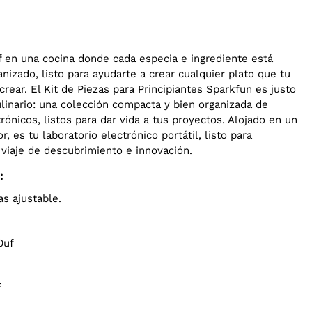
f en una cocina donde cada especia e ingrediente está
izado, listo para ayudarte a crear cualquier plato que tu
rear. El Kit de Piezas para Principiantes Sparkfun es justo
inario: una colección compacta y bien organizada de
nicos, listos para dar vida a tus proyectos. Alojado en un
 es tu laboratorio electrónico portátil, listo para
viaje de descubrimiento e innovación.
:
zas ajustable.
0uf
f