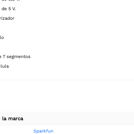
 de 5 V.
rizador
lo
de 7 segmentos
élula
 la marca
Sparkfun