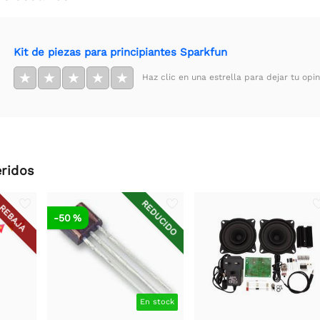
Kit de piezas para principiantes Sparkfun
★
★
★
★
★
Haz clic en una estrella para dejar tu opin
ridos
REDUCIDO
REBAJA
-50 %
En stock