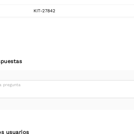
KIT-27842
spuestas
a pregunta
os usuarios