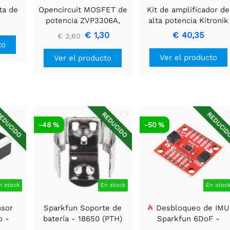
ta de
Opencircuit MOSFET de
Kit de amplificador de
potencia ZVP3306A,
alta potencia Kitronik
canal P, 60 V, 160 mA, 14
€ 1,30
€ 40,35
€ 2,60
ohmios, línea E, orificio
to
pasante
Ver el producto
Ver el producto
EDUCIDO
REDUCIDO
REDUCI
-48 %
-50 %
n stock
En stock
En stoc
sor
Sparkfun Soporte de
Desbloqueo de IMU
o -
batería - 18650 (PTH)
Sparkfun 6DoF -
F
BMI270 (Qwiic)