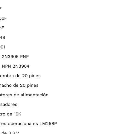
F
00pF
pF
148
001
es 2N3906 PNP
es NPN 2N3904
hembra de 20 pines
 macho de 20 pines
uptores de alimentación.
lsadores.
tro de 10K
dores operacionales LM258P
 de 3,3 V.