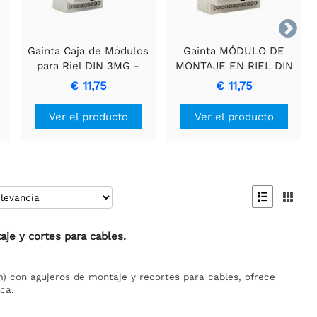

Gainta Caja de Módulos
Gainta MÓDULO DE
para Riel DIN 3MG -
MONTAJE EN RIEL DIN
Carcasa Robusta para
- 4MG: Organización
€ 11,75
€ 11,75
Circuitos Electrónicos
Electrónica Simplificada
Ver el producto
Ver el producto


aje y cortes para cables.
) con agujeros de montaje y recortes para cables, ofrece
ca.