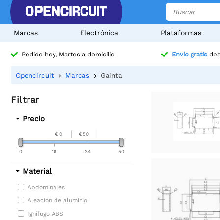
Marcas
Electrónica
Plataformas
Pedido hoy, Martes a domicilio
Envío gratis
des
Opencircuit
Marcas
Gainta
Filtrar
Precio
€ 0
€ 50
0
16
34
50
Material
Abdominales
Aleación de aluminio
Ignífugo ABS