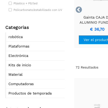
Plástico + PS/led

Policarbonato/estabilizado con UV
Gainta CAJA 
ALUMINIO FUN
Categorias
IMPERMEABLE 
€ 36,70
BRIDA
robótica
Ver el produc
Plataformas
Electrónica
Kits de inicio
72
Resultados
Material
Computadoras
Productos de temporada