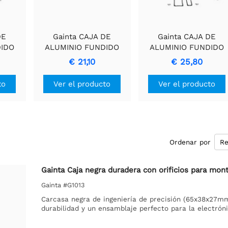
DE
Gainta CAJA DE
Gainta CAJA DE
DIDO
ALUMINIO FUNDIDO
ALUMINIO FUNDIDO
CON
IMPERMEABLE CON
IMPERMEABLE CON
€ 21,10
€ 25,80
BRIDA
BRIDA
to
Ver el producto
Ver el producto
Ordenar por
Gainta Caja negra duradera con orificios para mont
Gainta #G1013
Carcasa negra de ingeniería de precisión (65x38x27mm
durabilidad y un ensamblaje perfecto para la electróni